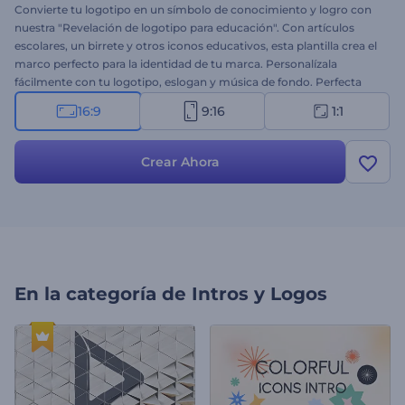
Convierte tu logotipo en un símbolo de conocimiento y logro con
nuestra "Revelación de logotipo para educación". Con artículos
escolares, un birrete y otros iconos educativos, esta plantilla crea el
marco perfecto para la identidad de tu marca. Personalízala
fácilmente con tu logotipo, eslogan y música de fondo. Perfecta
para escuelas, cursos en línea, presentaciones académicas y otros
16:9
9:16
1:1
proyectos educativos. ¡Créala ahora y deja una huella imborrable en
estudiantes, profesores y tu público!
Crear Ahora
En la categoría de
Intros y Logos