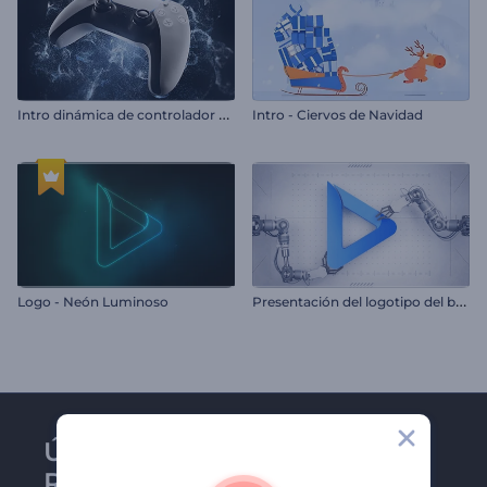
I
ntro dinámica de controlador de videojuegos
Intro - Ciervos de Navidad
P
resentación del logotipo del brazo robótico
Logo - Neón Luminoso
Únase al boletín de
Renderforest