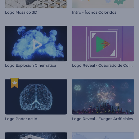
Logo Mosaico 3D
Intro - Íconos Coloridos
L
ogo Reveal - Cuadrado de Colores
Logo Explosión Cinemática
Logo Poder de IA
Logo Reveal - Fuegos Artificiales