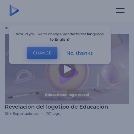
Inicio
Plantillas
Revelación Del Logotipo De Educación
Would you like to change Renderforest language
to English?
No, thanks
CHANGE
Revelación del logotipo de Educación
3K+
Exportaciones
7 segs.