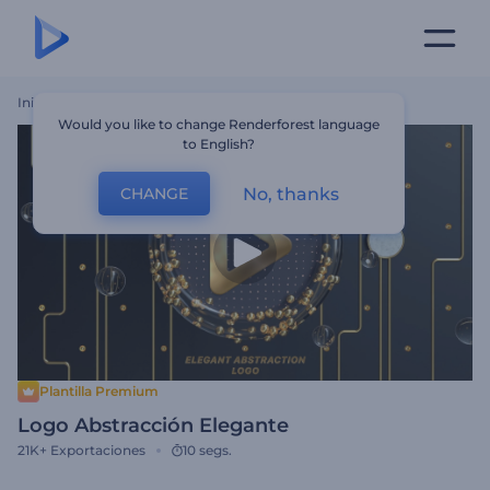
Inicio
Plantillas
Logo Abstracción Elegante
Would you like to change Renderforest language
to English?
No, thanks
CHANGE
Plantilla Premium
Logo Abstracción Elegante
21K+
Exportaciones
10 segs.