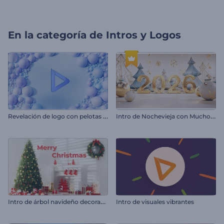
En la categoría de
Intros y Logos
R
evelación de logo con pelotas suaves
I
ntro de Nochevieja con Mucho Brillo
I
ntro de árbol navideño decorado
Intro de visuales vibrantes