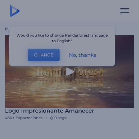
Inicio
Plantillas
Logo Impresionante Amanecer
Would you like to change Renderforest language
to English?
No, thanks
CHANGE
Logo Impresionante Amanecer
46K+
Exportaciones
10 segs.