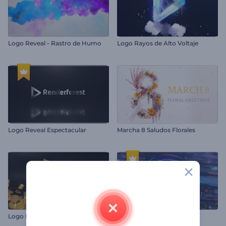
Logo Reveal - Rastro de Humo
Logo Rayos de Alto Voltaje
Logo Reveal Espectacular
Marcha 8 Saludos Florales
Logo Malla Dorada
Logo Futurista HUD