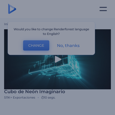
Inicio
Plantillas
Cubo De Neón Imaginario
Would you like to change Renderforest language
to English?
No, thanks
CHANGE
Cubo de Neón Imaginario
511K+
Exportaciones
10 segs.