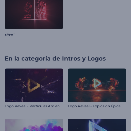
rémi
En la categoría de
Intros y Logos
L
ogo Reveal - Partículas Ardientes
Logo Reveal - Explosión Épica