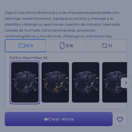
Diga sí a las intros dinámicas y a las impresiones perdurables con
este logo reveal inmersivo. Agregue su archivo y mensaje a la
plantilla y obtenga su apertura en cuestión de minutos. Ideal para
canales de YouTube, intros de empresas, proyectos
cinematográficos y mucho más. ¡Obtenga su animación hoy
mismo!
16:9
9:16
1:1
Estilos disponibles
(6)
Crear Ahora