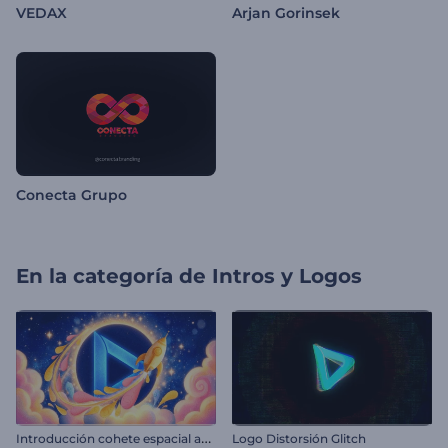
VEDAX
Arjan Gorinsek
Conecta Grupo
En la categoría de
Intros y Logos
I
ntroducción cohete espacial animado
Logo Distorsión Glitch