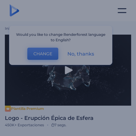
Inicio
Plantillas
Logo - Erupción Épica De Esfera
Would you like to change Renderforest language
to English?
No, thanks
CHANGE
Plantilla Premium
Logo - Erupción Épica de Esfera
450K+
Exportaciones
7 segs.