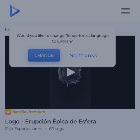
Inicio
Plantillas
Logo - Erupción Épica De Esfera
Would you like to change Renderforest language
to English?
No, thanks
CHANGE
Plantilla Premium
Logo - Erupción Épica de Esfera
21K+
Exportaciones
7 segs.