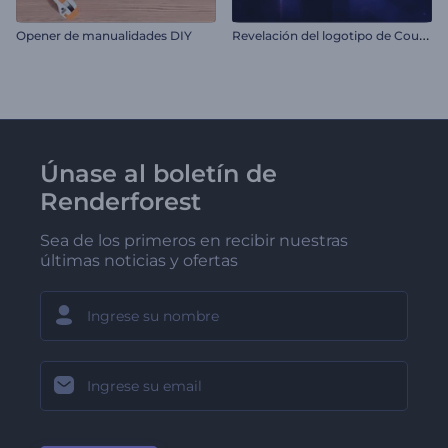
R
evelación del logotipo de Countdown
Opener de manualidades DIY
Únase al boletín de
Renderforest
Sea de los primeros en recibir nuestras
últimas noticias y ofertas