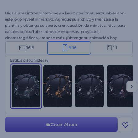
Diga sí a las intros dinámicas y a las impresiones perdurables con
este logo reveal inmersivo. Agregue su archivo y mensaje a la
plantilla y obtenga su apertura en cuestión de minutos. Ideal para
canales de YouTube, intros de empresas, proyectos
cinematográficos y mucho más. ¡Obtenga su animación hoy
mismo!
16:9
9:16
1:1
Estilos disponibles
(6)
Crear Ahora