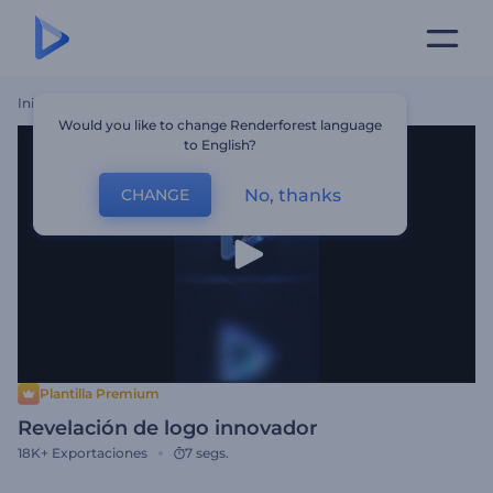
Inicio
Plantillas
Revelación De Logo Innovador
Would you like to change Renderforest language
to English?
No, thanks
CHANGE
Plantilla Premium
Revelación de logo innovador
18K+
Exportaciones
7 segs.