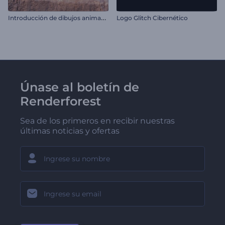
I
ntroducción de dibujos animados del Día de San Valentín
Logo Glitch Cibernético
Únase al boletín de
Renderforest
Sea de los primeros en recibir nuestras
últimas noticias y ofertas