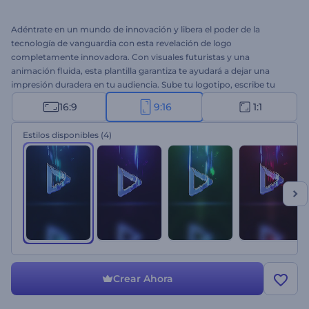
Adéntrate en un mundo de innovación y libera el poder de la
tecnología de vanguardia con esta revelación de logo
completamente innovadora. Con visuales futuristas y una
animación fluida, esta plantilla garantiza te ayudará a dejar una
impresión duradera en tu audiencia. Sube tu logotipo, escribe tu
eslogan, elige una pista musical correspondiente y observa con
16:9
9:16
1:1
asombro cómo tu logotipo emerge de un reino de innovación.
Perfecto para startups, empresas de tecnología o cualquier
Estilos disponibles
(4)
proyecto que busque una revelación de logotipo moderna y
sofisticada. ¡Crea ahora y despierta la curiosidad y anticipación
entre tus espectadores!
Crear Ahora