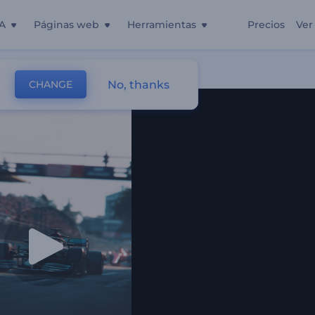
A
Páginas web
Herramientas
Precios
Ver
g
No, thanks
CHANGE