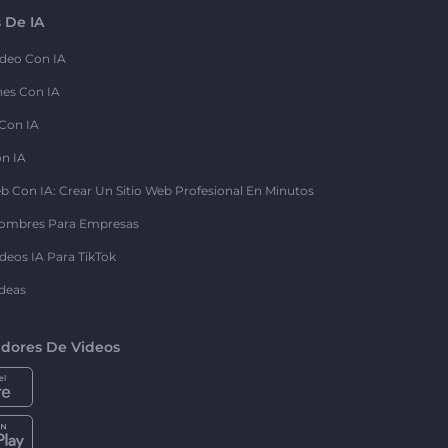
 De IA
deo Con IA
nes Con IA
 Con IA
on IA
b Con IA: Crear Un Sitio Web Profesional En Minutos
ombres Para Empresas
deos IA Para TikTok
deas
dores De Videos