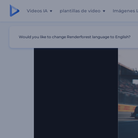
Videos IA
plantillas de video
Imágenes I
Inicio
Plantillas
Presentación Del Logotipo De F1 Racin
Would you like to change Renderforest language to English?