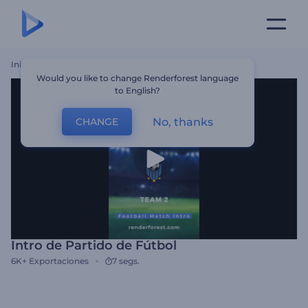
Inicio
Plantillas
Intro De Partido De Fútbol
Would you like to change Renderforest language
to English?
No, thanks
CHANGE
Intro de Partido de Fútbol
6K+
Exportaciones
7 segs.