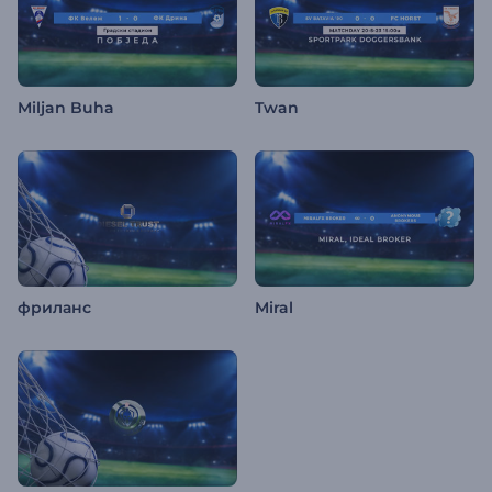
Miljan Buha
Twan
фриланс
Miral