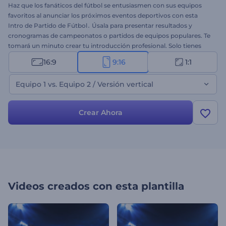
Haz que los fanáticos del fútbol se entusiasmen con sus equipos
favoritos al anunciar los próximos eventos deportivos con esta
Intro de Partido de Fútbol․ Úsala para presentar resultados y
cronogramas de campeonatos o partidos de equipos populares. Te
tomará un minuto crear tu introducción profesional. Solo tienes
que insertar los logos de los clubes, fechas de partidos y una
16:9
9:16
1:1
canción que anime y llene de energía a la multitud. Perfectamente
adecuada para introducciones de partidos, comerciales de
Equipo 1 vs. Equipo 2 / Versión vertical
televisión, introducciones de canales y más. 3, 2, 1, ¡qué comience el
partido! ¡Pruébala ahora!
Crear Ahora
Videos creados con esta plantilla