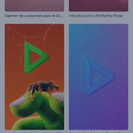
O
pener de corazones para el Día de San Valentín
Introducción a Perfume Floral