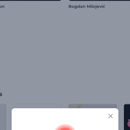
on
Bogdan Milojević
s