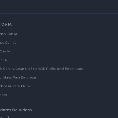
 De IA
deo Con IA
nes Con IA
 Con IA
on IA
b Con IA: Crear Un Sitio Web Profesional En Minutos
ombres Para Empresas
deos IA Para TikTok
deas
dores De Videos