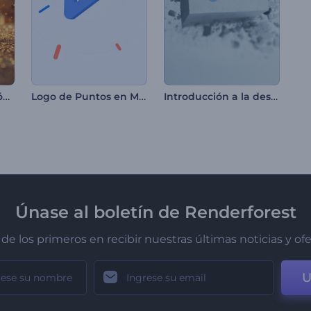
Brillante introducción al Ramadán
Logo de Puntos en Movimiento
Introducción a la destrucción de bloques de piedra
Únase al boletín de Renderforest
de los primeros en recibir nuestras últimas noticias y of
U