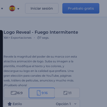
Iniciar sesión
Pruébalo gratis
Logo Reveal - Fuego Intermitente
16K+
Exportaciones
7 segs.
Revele la magnitud del poder de su marca con esta
atractiva animación de logo. Suba su imagen a la
plantilla, modifique el texto y los colores, y
descargue su logo en la calidad que prefiera. Una
gran elección para canales de YouTube, páginas
web, tráilers de películas, anuncios y mucho más.
¡Pruébelo ahora!
16:9
9:16
1:1
Estilo
Opción 1