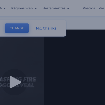
A
Páginas web
Herramientas
Precios
Ver
No, thanks
CHANGE