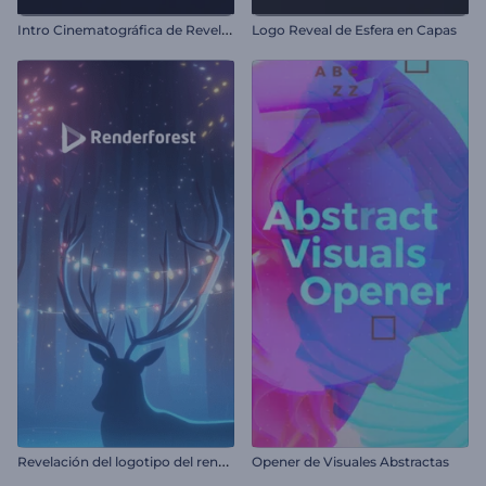
I
ntro Cinematográfica de Revelación de Coche
Logo Reveal de Esfera en Capas
R
evelación del logotipo del reno navideño
Opener de Visuales Abstractas