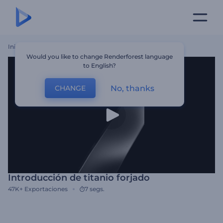
Inicio
Plantillas
Introducción De Titanio Forjado
Would you like to change Renderforest language
to English?
No, thanks
CHANGE
Introducción de titanio forjado
47K+
Exportaciones
7 segs.