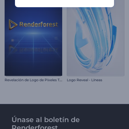
R
evelación de Logo de Píxeles Tecnológicos
Logo Reveal - Líneas
Únase al boletín de
Renderforest