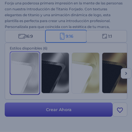
Forja una poderosa primera impresión en la mente de las personas
con nuestra Introducción de Titanio Forjado. Con texturas
elegantes de titanio y una animación dinámica de logo, esta
plantilla es perfecta para crear una introducción profesional.
Personalízala para que coincida con la estética de tu marca,
incluyendo logo, texto y música de fondo. Perfecta para
16:9
9:16
1:1
lanzamientos de productos, presentaciones de servicios, videos
promocionales, intros o outros de canales y más. ¡Crea ahora y
Estilos disponibles
(6)
cautiva a tus espectadores como nunca antes!
Crear Ahora