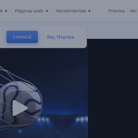
A
Páginas web
Herramientas
Precios
Ver
No, thanks
CHANGE