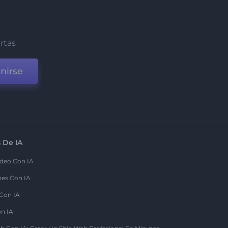
ertas
nirse
 De IA
deo Con IA
nes Con IA
 Con IA
on IA