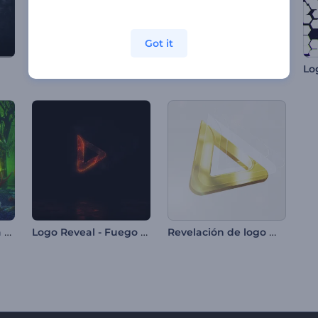
Got it
Saludos de feliz Día de San Valentín
Logo - Explosión Molecular
o
Opener de pesadilla de Halloween
Logo Reveal - Fuego de Dragón
Revelación de logo metálico fino