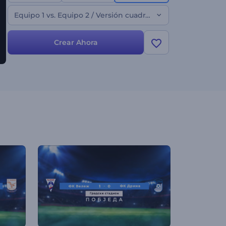
de canales y más. 3, 2, 1, ¡qué comience el partido!
¡Pruébala ahora!
Equipo 1 vs. Equipo 2 / Versión cuadrada
Crear Ahora