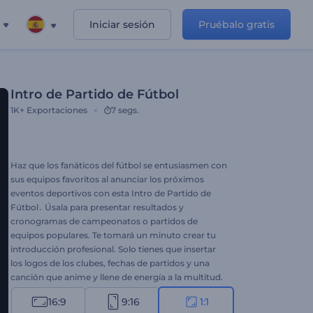
Iniciar sesión
Pruébalo gratis
Intro de Partido de Fútbol
1K+
Exportaciones
7 segs.
Haz que los fanáticos del fútbol se entusiasmen con
sus equipos favoritos al anunciar los próximos
eventos deportivos con esta Intro de Partido de
Fútbol․ Úsala para presentar resultados y
cronogramas de campeonatos o partidos de
equipos populares. Te tomará un minuto crear tu
introducción profesional. Solo tienes que insertar
los logos de los clubes, fechas de partidos y una
canción que anime y llene de energía a la multitud.
Perfectamente adecuada para introducciones de
16:9
9:16
1:1
partidos, comerciales de televisión, introducciones