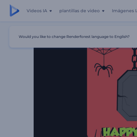
Videos IA
plantillas de video
Imágenes I
Inicio
Plantillas
Opener Para La Víspera De Noche De B
Would you like to change Renderforest language to English?