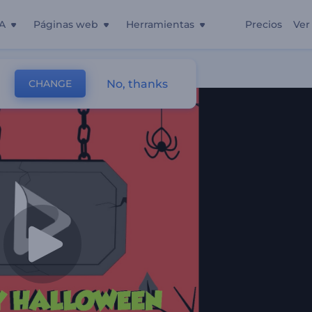
A
Páginas web
Herramientas
Precios
Ver
rujas
No, thanks
CHANGE