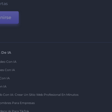
ertas
nirse
 De IA
deo Con IA
nes Con IA
 Con IA
on IA
b Con IA: Crear Un Sitio Web Profesional En Minutos
ombres Para Empresas
deos IA Para TikTok