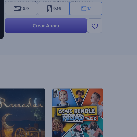
Halloween en video, opener de presentaciones, y
muchos proyectos más. ¡Pruébalo ahora!
16:9
9:16
1:1
Crear Ahora