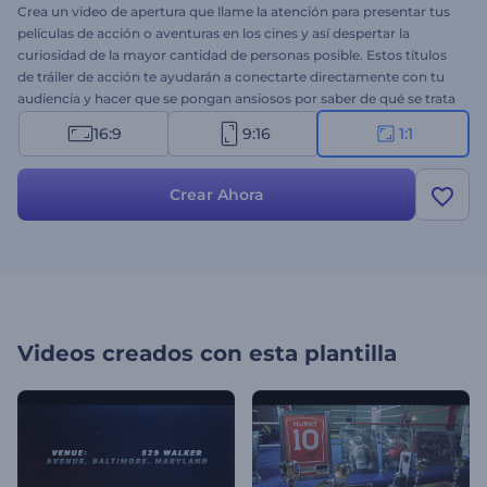
Crea un video de apertura que llame la atención para presentar tus
películas de acción o aventuras en los cines y así despertar la
curiosidad de la mayor cantidad de personas posible. Estos títulos
de tráiler de acción te ayudarán a conectarte directamente con tu
audiencia y hacer que se pongan ansiosos por saber de qué se trata
el avance. Con una serie de títulos dinámicos y un estilo
16:9
9:16
1:1
cinematográfico impresionante, esta plantilla moderna creará una
reacción emocional inmediata entre los espectadores y los hará
esperar con impaciencia la fecha de lanzamiento de tu próxima
Crear Ahora
película de acción. Es ideal para promociones de películas de
acción, drama, crimen y suspenso. ¡Pruébalo ahora!
Videos creados con esta plantilla