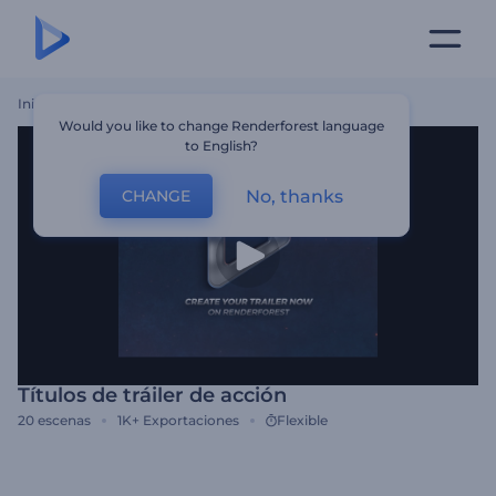
Inicio
Plantillas
Títulos De Tráiler De Acción
Would you like to change Renderforest language
to English?
No, thanks
CHANGE
Títulos de tráiler de acción
20
escenas
1K+
Exportaciones
Flexible