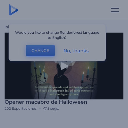
Inicio
Plantillas
Opener Macabro De Halloween
Would you like to change Renderforest language
to English?
No, thanks
CHANGE
Opener macabro de Halloween
202
Exportaciones
15 segs.