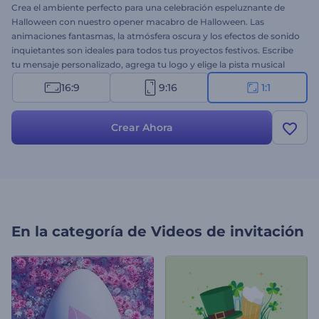
Crea el ambiente perfecto para una celebración espeluznante de
Halloween con nuestro opener macabro de Halloween. Las
animaciones fantasmas, la atmósfera oscura y los efectos de sonido
inquietantes son ideales para todos tus proyectos festivos. Escribe
tu mensaje personalizado, agrega tu logo y elige la pista musical
que mejor se adapte para una apertura única de Halloween.
16:9
9:16
1:1
Perfecto para videos de saludos navideños, invitaciones a fiestas,
anuncios de eventos, videos promocionales escalofriantes y más.
¡Comiena a crear ahora!
Crear Ahora
En la categoría de
Videos de invitación