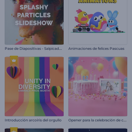
P
ase de Diapositivas - Salpicadura de Partículas
Animaciones de felices Pascuas
O
pener para la celebración de cumpleaños
Introducción arcoíris del orgullo