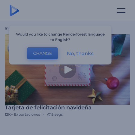
Inicio
Plantillas
Tarjeta De Felicitación Navideña
Would you like to change Renderforest language
to English?
No, thanks
CHANGE
Tarjeta de felicitación navideña
12K+
Exportaciones
15 segs.