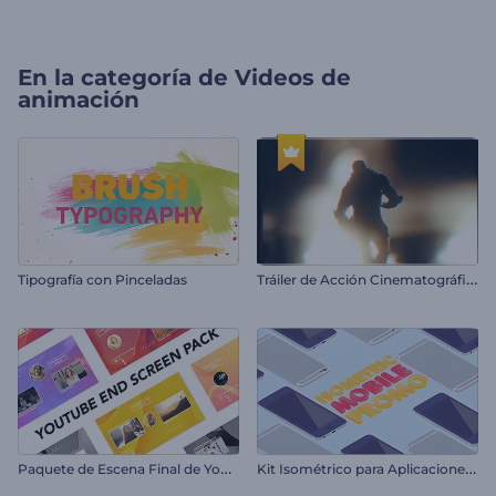
En la categoría de
Videos de
animación
T
ráiler de Acción Cinematográfica
Tipografía con Pinceladas
P
aquete de Escena Final de YouTube
K
it Isométrico para Aplicaciones Móviles