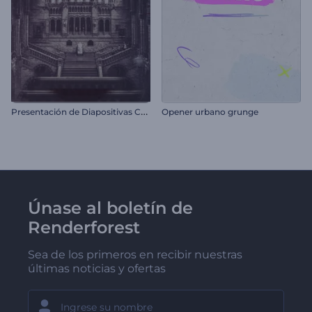
P
resentación de Diapositivas Crónicas Vintage
Opener urbano grunge
Únase al boletín de
Renderforest
Sea de los primeros en recibir nuestras
últimas noticias y ofertas