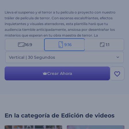
Lleva el suspenso y el terror a tu película o proyecto con nuestro
tráiler de película de terror. Con escenas escalofriantes, efectos
inquietantes y visuales aterradores, esta plantilla hará que tu
audiencia tiemble anticipadamente, ansiosa por desentrañar los
misterios que esperan en tu obra maestra de terror. La
personalización es sencilla: carga tus archivos multimedia, escribe
16:9
9:16
1:1
tus textos, realiza los ajustes que necesites y completa tu proyecto
de video escalofriante con música de fondo o incluso con tu voz en
Vertical | 30 Segundos
off. Perfecto para películas de terror, avances emocionantes,
promociones de Halloween, presentaciones espeluznantes y más.
¡Crea ahora!
Crear Ahora
En la categoría de
Edición de videos