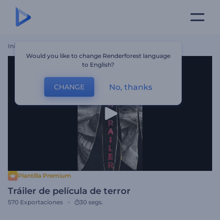
Inicio
Plantillas
Tráiler De Película De Terror
Would you like to change Renderforest language
to English?
No, thanks
CHANGE
Plantilla Premium
Tráiler de película de terror
570
Exportaciones
30 segs.