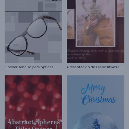
P
resentación de Diapositivas Clásica Vintage
Opener sencillo para ópticas