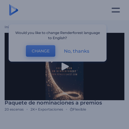
Inicio
Plantillas
Paquete De Nominaciones A Premios
Would you like to change Renderforest language
to English?
No, thanks
CHANGE
Paquete de nominaciones a premios
20
escenas
2K+
Exportaciones
Flexible