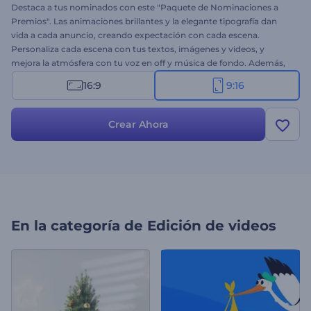
Destaca a tus nominados con este "Paquete de Nominaciones a
Premios". Las animaciones brillantes y la elegante tipografía dan
vida a cada anuncio, creando expectación con cada escena.
Personaliza cada escena con tus textos, imágenes y videos, y
mejora la atmósfera con tu voz en off y música de fondo. Además,
añade tu logotipo y eslogan para un acabado profesional. Ideal para
16:9
9:16
anuncios de nominaciones, invitaciones a ceremonias, intros y
outros especiales, y mucho más. ¡Pruébalo ya!
Crear Ahora
En la categoría de
Edición de videos