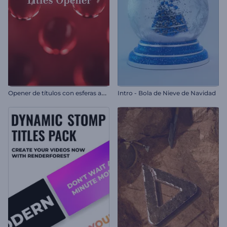
O
pener de títulos con esferas abstractas
Intro - Bola de Nieve de Navidad