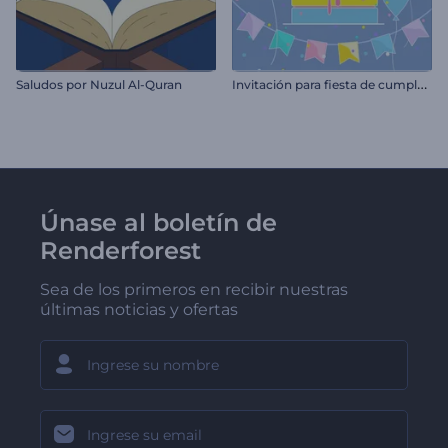
I
nvitación para fiesta de cumpleaños
Saludos por Nuzul Al-Quran
Únase al boletín de
Renderforest
Sea de los primeros en recibir nuestras
últimas noticias y ofertas