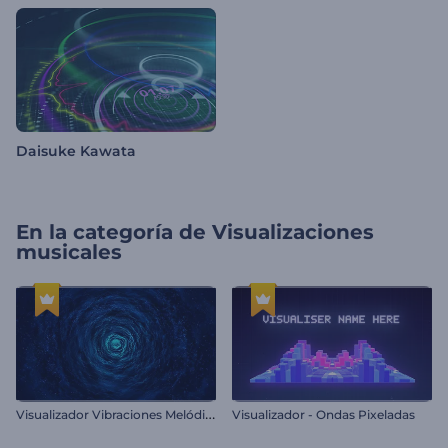
Daisuke Kawata
En la categoría de
Visualizaciones
musicales
V
isualizador Vibraciones Melódicas
Visualizador - Ondas Pixeladas