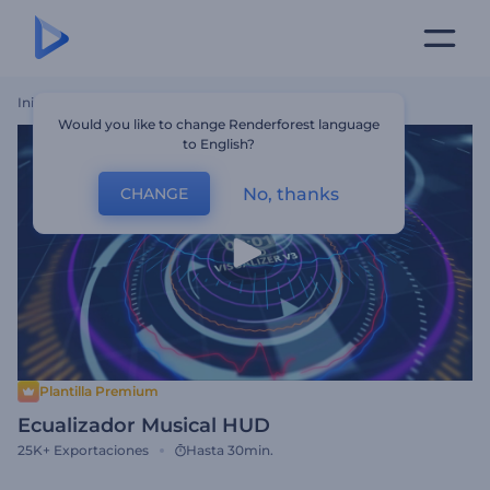
Inicio
Plantillas
Ecualizador Musical HUD
Would you like to change Renderforest language
to English?
No, thanks
CHANGE
Plantilla Premium
Ecualizador Musical HUD
25K+
Exportaciones
Hasta 30min.