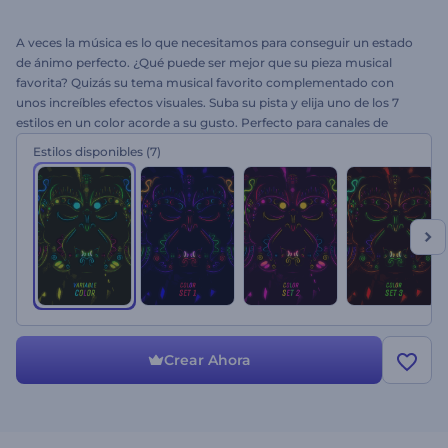
A veces la música es lo que necesitamos para conseguir un estado
de ánimo perfecto. ¿Qué puede ser mejor que su pieza musical
favorita? Quizás su tema musical favorito complementado con
unos increíbles efectos visuales. Suba su pista y elija uno de los 7
estilos en un color acorde a su gusto. Perfecto para canales de
música de YouTube, programas culturales, programas de televisión
Estilos disponibles
(7)
y mucho más. Observe la danza sonora del Visualizador de Música -
Realidad Étnica y ¡sienta cómo fluye la misteriosa energía azteca!
Crear Ahora