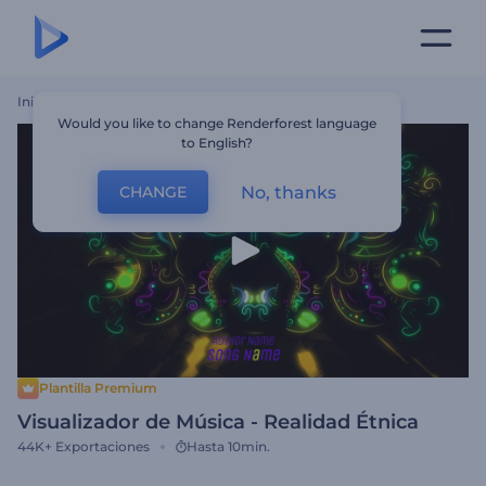
Inicio
Plantillas
Visualizador De Música - Realidad Étnica
Would you like to change Renderforest language
to English?
No, thanks
CHANGE
Plantilla Premium
Visualizador de Música - Realidad Étnica
44K+
Exportaciones
Hasta 10min.