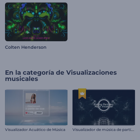
Colten Henderson
En la categoría de
Visualizaciones
musicales
V
isualizador de música de partículas vibrantes
Visualizador Acuático de Música