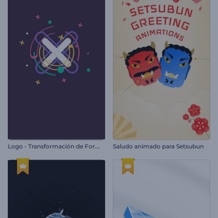
L
ogo - Transformación de Formas
Saludo animado para Setsubun