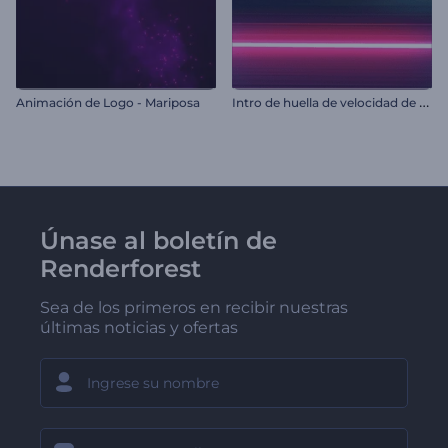
I
ntro de huella de velocidad de automóvil
Animación de Logo - Mariposa
Únase al boletín de
Renderforest
Sea de los primeros en recibir nuestras
últimas noticias y ofertas