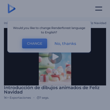
Inicio
Plantillas
Introducción De Dibujos Animados De Feliz Navidad
Would you like to change Renderforest language
to English?
No, thanks
CHANGE
Introducción de dibujos animados de Feliz
Navidad
1K+
Exportaciones
7 segs.