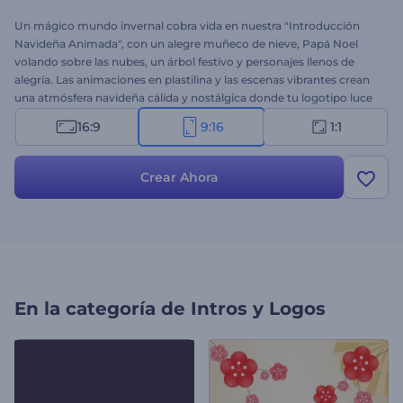
Un mágico mundo invernal cobra vida en nuestra "Introducción
Navideña Animada", con un alegre muñeco de nieve, Papá Noel
volando sobre las nubes, un árbol festivo y personajes llenos de
alegría. Las animaciones en plastilina y las escenas vibrantes crean
una atmósfera navideña cálida y nostálgica donde tu logotipo luce
en todo su esplendor. Sube tu logotipo, escribe tu mensaje y elige
16:9
9:16
1:1
música de fondo para un vídeo único, perfecto para felicitaciones,
anuncios, promociones y todo tu contenido navideño. ¡Pruébalo
ahora!
Crear Ahora
En la categoría de
Intros y Logos