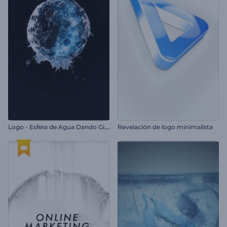
L
ogo - Esfera de Agua Dando Giros
Revelación de logo minimalista