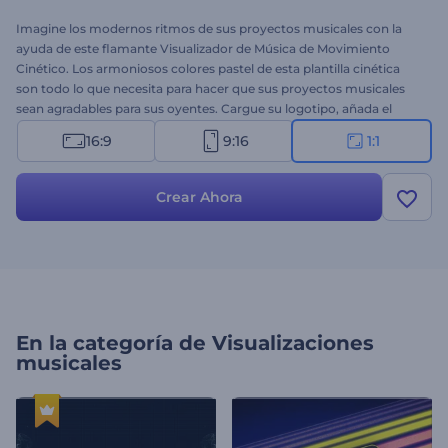
Imagine los modernos ritmos de sus proyectos musicales con la
ayuda de este flamante Visualizador de Música de Movimiento
Cinético. Los armoniosos colores pastel de esta plantilla cinética
son todo lo que necesita para hacer que sus proyectos musicales
sean agradables para sus oyentes. Cargue su logotipo, añada el
nombre de su pista y prepárese para crear un visualizador
16:9
9:16
1:1
profesional en unos pocos clics. Perfecto para lanzamientos de
sencillos, promos de álbumes, canales de música y mucho más.
Emocione al público con su visualizador de música de última
Crear Ahora
generación. ¡Pruébelo ahora!
En la categoría de
Visualizaciones
musicales