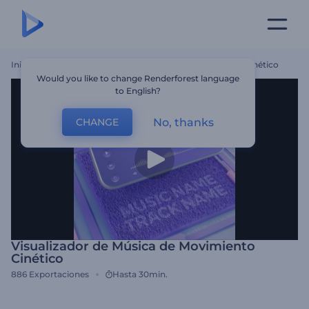
Inicio
Plantillas
Visualizador De Música De Movimiento Cinético
Would you like to change Renderforest language
to English?
No, thanks
CHANGE
Visualizador de Música de Movimiento
Cinético
886
Exportaciones
Hasta 30min.