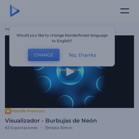
Inicio
Plantillas
Visualizador - Burbujas De Neón
Would you like to change Renderforest language
to English?
No, thanks
CHANGE
Plantilla Premium
Visualizador - Burbujas de Neón
83
Exportaciones
Hasta 30min.