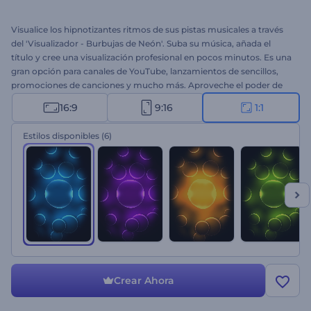
Visualice los hipnotizantes ritmos de sus pistas musicales a través
del 'Visualizador - Burbujas de Neón'. Suba su música, añada el
título y cree una visualización profesional en pocos minutos. Es una
gran opción para canales de YouTube, lanzamientos de sencillos,
promociones de canciones y mucho más. Aproveche el poder de
los ritmos de burbujas de neón que se mueven alrededor, dando
16:9
9:16
1:1
una sensación de vibración. ¡Pruébelo ahora!
Estilos disponibles
(6)
Crear Ahora