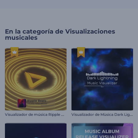
En la categoría de
Visualizaciones
musicales
V
isualizador de música Ripple Beats
V
isualizador de Mùsica Dark Lightning