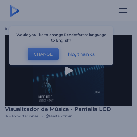
Inicio
Plantillas
Visualizador De Música - Pantalla LCD
Would you like to change Renderforest language
to English?
No, thanks
CHANGE
Visualizador de Música - Pantalla LCD
1K+
Exportaciones
Hasta 20min.