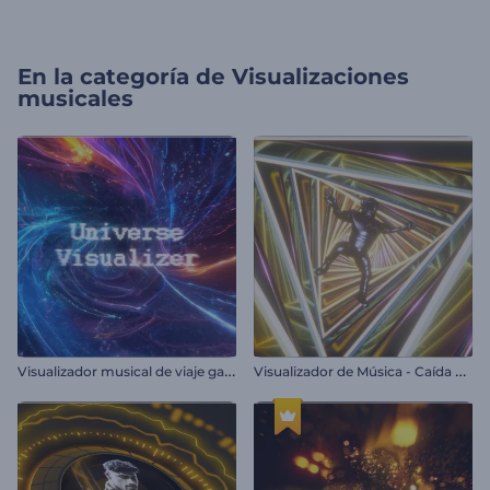
En la categoría de
Visualizaciones
musicales
V
isualizador musical de viaje galáctico
V
isualizador de Música - Caída en Bucle