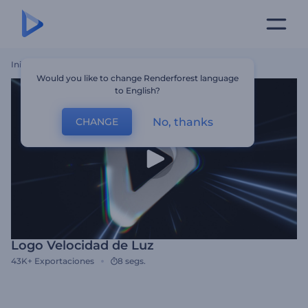
Inicio
Plantillas
Logo Velocidad De Luz
Would you like to change Renderforest language
to English?
No, thanks
CHANGE
Logo Velocidad de Luz
43K+
Exportaciones
8 segs.