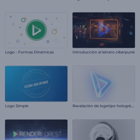
Logo - Formas Dinámicas
Introducción al letrero ciberpunk
R
evelación de logotipo holográfico
Logo Simple