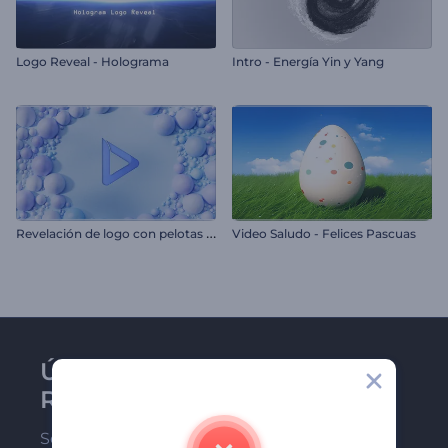
Logo Reveal - Holograma
Intro - Energía Yin y Yang
R
evelación de logo con pelotas suaves
Video Saludo - Felices Pascuas
Únase al boletín de
Renderforest
Sea de los primeros en recibir nuestras