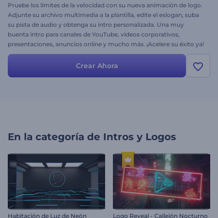
Pruebe los límites de la velocidad con su nueva animación de logo.
Adjunte su archivo multimedia a la plantilla, edite el eslogan, suba
su pista de audio y obtenga su intro personalizada. Una muy
buenta intro para canales de YouTube, videos corporativos,
presentaciones, anuncios online y mucho más. ¡Acelere su éxito ya!
Crear Ahora
En la categoría de
Intros y Logos
Habitación de Luz de Neón
Logo Reveal - Callejón Nocturno