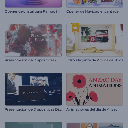
Opener de cristal para Ramadán
Opener de Navidad encantada
P
resentación de Diapositivas - Rosa Romántica
Intro Elegante de Anillos de Boda
P
resentación de Diapositivas Digital Corporativa
Animaciones del día de Anzac