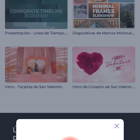
P
resentación - Línea de Tiempo Corporativa
D
iapositivas de Marcos Minimalistas
I
ntro de Corazón de San Valentín con Humo
Intro - Tarjetas de San Valentín
Únase al boletín de
Renderforest