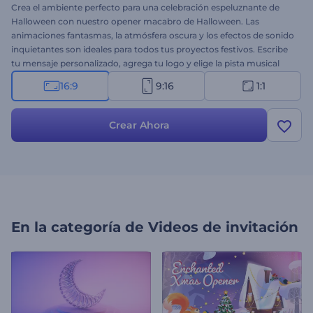
Crea el ambiente perfecto para una celebración espeluznante de
Halloween con nuestro opener macabro de Halloween. Las
animaciones fantasmas, la atmósfera oscura y los efectos de sonido
inquietantes son ideales para todos tus proyectos festivos. Escribe
tu mensaje personalizado, agrega tu logo y elige la pista musical
que mejor se adapte para una apertura única de Halloween.
16:9
9:16
1:1
Perfecto para videos de saludos navideños, invitaciones a fiestas,
anuncios de eventos, videos promocionales escalofriantes y más.
¡Comiena a crear ahora!
Crear Ahora
En la categoría de
Videos de invitación