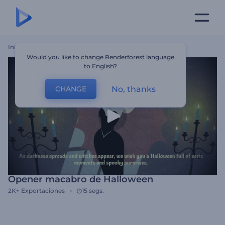
Inicio
Plantillas
Opener Macabro De Halloween
Would you like to change Renderforest language
to English?
No, thanks
CHANGE
Opener macabro de Halloween
2K+
Exportaciones
15 segs.