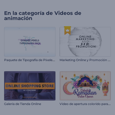
En la categoría de
Videos de
animación
P
aquete de Tipografía de Píxeles Dinámicos
M
arketing Online y Promoción SEO
V
ideo de apertura colorido para Ramadán
Galería de Tienda Online