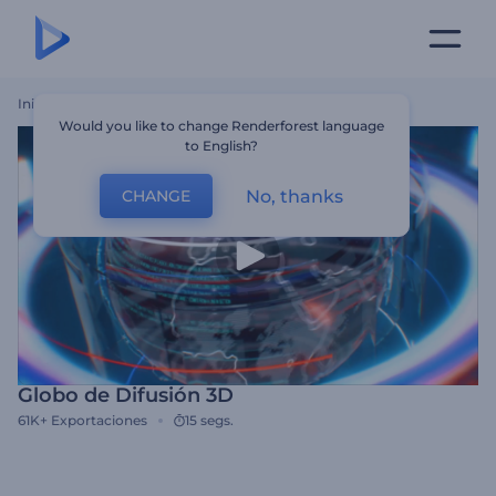
Inicio
Plantillas
Globo De Difusión 3D
Would you like to change Renderforest language
to English?
No, thanks
CHANGE
Globo de Difusión 3D
61K+
Exportaciones
15 segs.