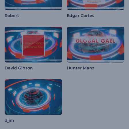
Robert
Edgar Cortes
David Gibson
Hunter Manz
djjm