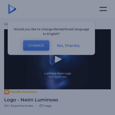
Inicio
Plantillas
Logo - Neón Luminoso
Would you like to change Renderforest language
to English?
No, thanks
CHANGE
Plantilla Premium
Logo - Neón Luminoso
2K+
Exportaciones
7 segs.