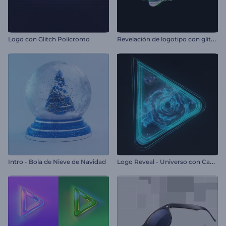
R
evelación de logotipo con glitch dinámico
Logo con Glitch Polícromo
L
ogo Reveal - Universo con Campo de Estrellas
Intro - Bola de Nieve de Navidad