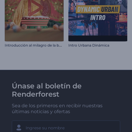
I
ntroducción al milagro de la bola de nieve
Intro Urbana Dinámica
Únase al boletín de
Renderforest
Sea de los primeros en recibir nuestras
últimas noticias y ofertas