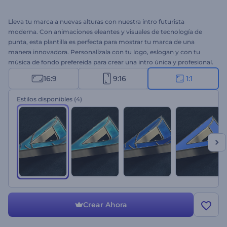
Lleva tu marca a nuevas alturas con nuestra intro futurista
moderna. Con animaciones eleantes y visuales de tecnología de
punta, esta plantilla es perfecta para mostrar tu marca de una
manera innovadora. Personalízala con tu logo, eslogan y con tu
música de fondo prefereida para crear una intro única y profesional.
Es ideal para videos relacionados con tecnología, promociones de
16:9
9:16
1:1
startups, productos innovadores, campañas de marketing digital y
muchas opciones más. ¡Crea ahora y prepárate para impresionar a
Estilos disponibles
(4)
tus espectadores!
Crear Ahora