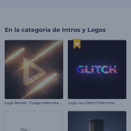
En la categoría de
Intros y Logos
L
ogo Reveal - Fuego Intermitente
Logo con Glitch Polícromo