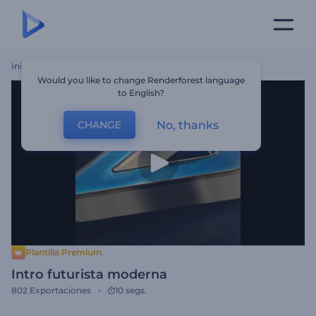
Inicio
Plantillas
Intro Futurista Moderna
Would you like to change Renderforest language
to English?
No, thanks
CHANGE
Plantilla Premium
Intro futurista moderna
802
Exportaciones
10 segs.