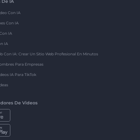
 De IA
deo Con IA
nes Con IA
 Con IA
on IA
b Con IA: Crear Un Sitio Web Profesional En Minutos
ombres Para Empresas
deos IA Para TikTok
deas
dores De Videos