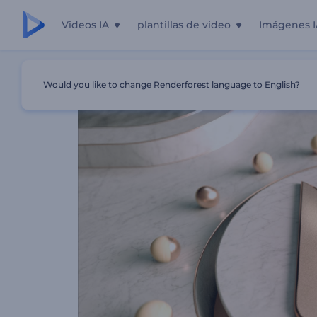
Videos IA
plantillas de video
Imágenes I
Inicio
Plantillas
Logo - Estética De Mármol
Would you like to change Renderforest language to English?