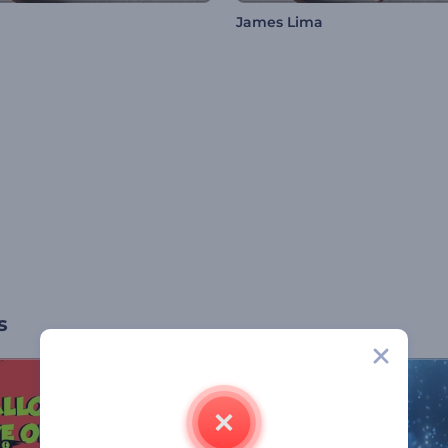
James Lima
s