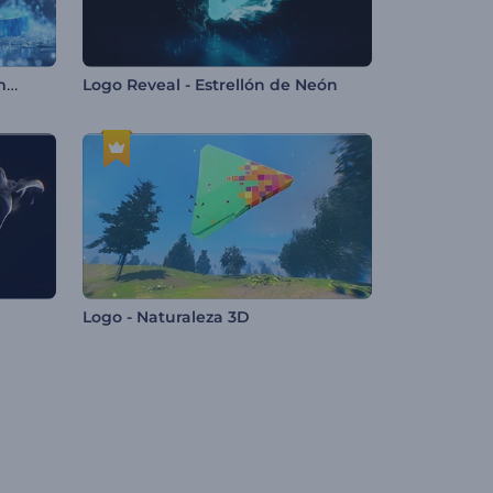
Revelación de logo con fragmentos de hielo
Logo Reveal - Estrellón de Neón
Logo - Naturaleza 3D