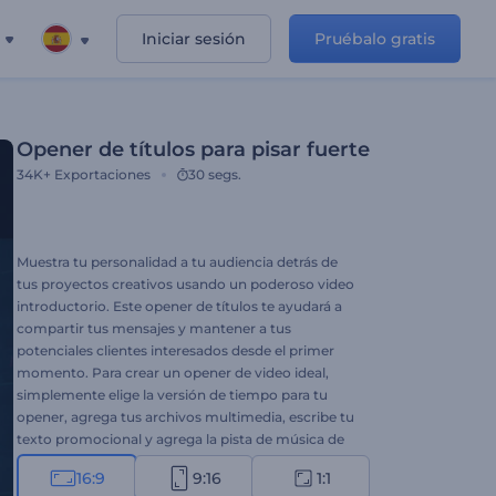
Iniciar sesión
Pruébalo gratis
Opener de títulos para pisar fuerte
34K+
Exportaciones
30 segs.
Muestra tu personalidad a tu audiencia detrás de
tus proyectos creativos usando un poderoso video
introductorio. Este opener de títulos te ayudará a
compartir tus mensajes y mantener a tus
potenciales clientes interesados ​​desde el primer
momento. Para crear un opener de video ideal,
simplemente elige la versión de tiempo para tu
opener, agrega tus archivos multimedia, escribe tu
texto promocional y agrega la pista de música de
fondo que prefieras. Es perfecto tanto para
16:9
9:16
1:1
inauguraciones de eventos de gran o mediana