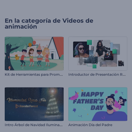
En la categoría de
Videos de
animación
K
it de Herramientas para Promos Infantiles
I
ntroductor de Presentación Rápida
I
ntro Árbol de Navidad Iluminado
Animación Día del Padre