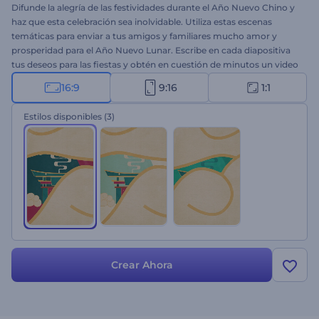
Difunde la alegría de las festividades durante el Año Nuevo Chino y
haz que esta celebración sea inolvidable. Utiliza estas escenas
temáticas para enviar a tus amigos y familiares mucho amor y
prosperidad para el Año Nuevo Lunar. Escribe en cada diapositiva
tus deseos para las fiestas y obtén en cuestión de minutos un video
profesionalmente animado que podrás utilizar para diferentes
16:9
9:16
1:1
propósitos. Puede ser ideal para invitaciones a cenas festivas,
aperturas de presentaciones, videos con saludos y una variedad de
Estilos disponibles
(3)
otros usos. ¡Pruébalo ahora!
Crear Ahora