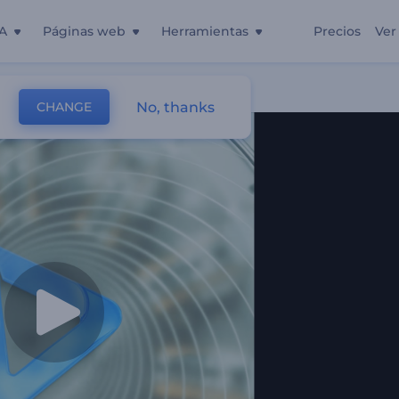
A
Páginas web
Herramientas
Precios
Ver
nismos
No, thanks
CHANGE