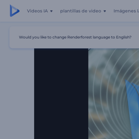
Videos IA
plantillas de video
Imágenes I
Inicio
Plantillas
Introducción De Estructura Con Meca
Would you like to change Renderforest language to English?