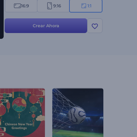
16:9
9:16
1:1
Crear Ahora