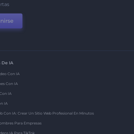
ertas
nirse
 De IA
deo Con IA
nes Con IA
 Con IA
on IA
b Con IA: Crear Un Sitio Web Profesional En Minutos
ombres Para Empresas
deos IA Para TikTok