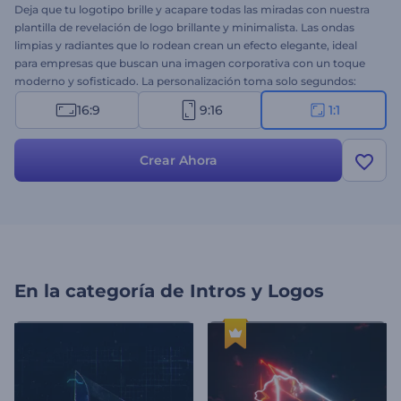
Deja que tu logotipo brille y acapare todas las miradas con nuestra
plantilla de revelación de logo brillante y minimalista. Las ondas
limpias y radiantes que lo rodean crean un efecto elegante, ideal
para empresas que buscan una imagen corporativa con un toque
moderno y sofisticado. La personalización toma solo segundos:
sube tu logotipo, añade tu eslogan y completa el video con una
16:9
9:16
1:1
pista musical rítmica de fondo. ¡Comienza a crear ahora y eleva tu
marca con una revelación de logotipo inolvidable!
Crear Ahora
En la categoría de
Intros y Logos