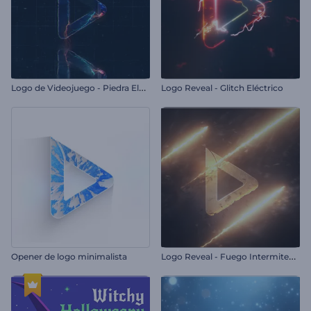
L
ogo de Videojuego - Piedra Electrificada
Logo Reveal - Glitch Eléctrico
L
ogo Reveal - Fuego Intermitente
Opener de logo minimalista