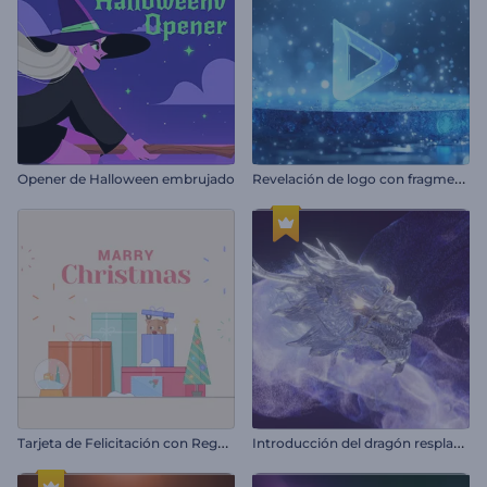
R
evelación de logo con fragmentos de hielo
Opener de Halloween embrujado
T
arjeta de Felicitación con Regalos de Navidad
I
ntroducción del dragón resplandeciente