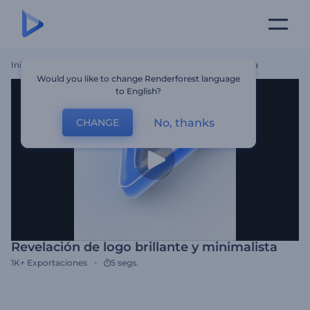
Inicio
Plantillas
Revelación De Logo Brillante Y Minimalista
Would you like to change Renderforest language
to English?
No, thanks
CHANGE
Revelación de logo brillante y minimalista
1K+
Exportaciones
5 segs.