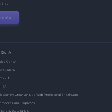
ertas
nirse
 De IA
deo Con IA
nes Con IA
 Con IA
on IA
b Con IA: Crear Un Sitio Web Profesional En Minutos
ombres Para Empresas
deos IA Para TikTok