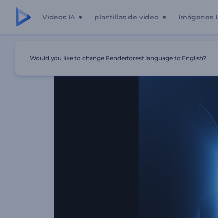
Videos IA
plantillas de video
Imágenes I
Inicio
Plantillas
Introducción De Rayos De Luces De N
Would you like to change Renderforest language to English?