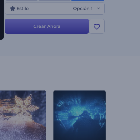
que necesite una introducción inolvidable.
Estilo
Opción 1
¡Comienza a crear ahora!
Crear Ahora