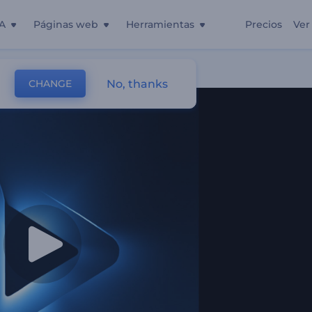
A
Páginas web
Herramientas
Precios
Ver
eón
No, thanks
CHANGE