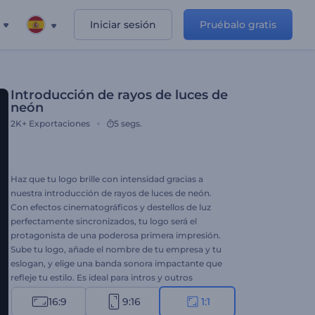
Iniciar sesión
Pruébalo gratis
Introducción de rayos de luces de
neón
2K+
Exportaciones
5 segs.
Haz que tu logo brille con intensidad gracias a
nuestra introducción de rayos de luces de neón.
Con efectos cinematográficos y destellos de luz
perfectamente sincronizados, tu logo será el
protagonista de una poderosa primera impresión.
Sube tu logo, añade el nombre de tu empresa y tu
eslogan, y elige una banda sonora impactante que
refleje tu estilo. Es ideal para intros y outros
cinematográficas, aperturas de presentaciones,
16:9
9:16
1:1
lanzamientos de productos o cualquier proyecto