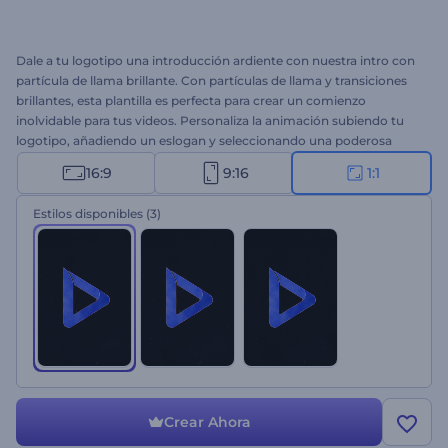
Dale a tu logotipo una introducción ardiente con nuestra intro con
partícula de llama brillante. Con partículas de llama y transiciones
brillantes, esta plantilla es perfecta para crear un comienzo
inolvidable para tus videos. Personaliza la animación subiendo tu
logotipo, añadiendo un eslogan y seleccionando una poderosa
banda sonora de nuestra biblioteca de música. Ya sea que necesites
16:9
9:16
1:1
una promoción de alta energía, una introducción para un servicio o
empresa, una apertura de evento, o cualquier otra cosa, esta
Estilos disponibles
(3)
plantilla es tu mejor solución. ¡Comienza a crear ahora!
Crear Ahora