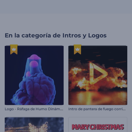
En la categoría de
Intros y Logos
L
ogo - Ráfaga de Humo Dinámico
I
ntro de pantera de fuego corriendo