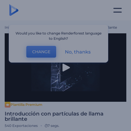
Inicio
Plantillas
Introducción Con Partículas De Llama Brillante
Would you like to change Renderforest language
to English?
No, thanks
CHANGE
Plantilla Premium
Introducción con partículas de llama
brillante
540
Exportaciones
7 segs.