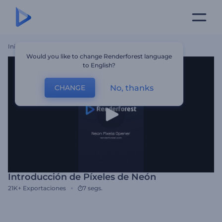
Inicio
Plantillas
Introducción De Píxeles De Neón
Would you like to change Renderforest language
to English?
No, thanks
CHANGE
Introducción de Píxeles de Neón
21K+
Exportaciones
7 segs.