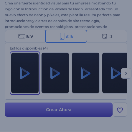
Crea una fuerte identidad visual para tu empresa mostrando tu
logo con la Introducción de Píxeles de Neón. Presentada con un
nuevo efecto de neón y píxeles, esta plantilla resulta perfecta para
introducciones y cierres de canales de alta tecnología,
promociones de eventos tecnológicos, presentaciones de
empresas, introducciones de marcas y más. Carga tu logo, escribe
16:9
9:16
1:1
tu eslogan y obtén un logo de alta tecnología animado en unos
minutos. ¡Pruébala ahora!
Estilos disponibles
(4)
Crear Ahora