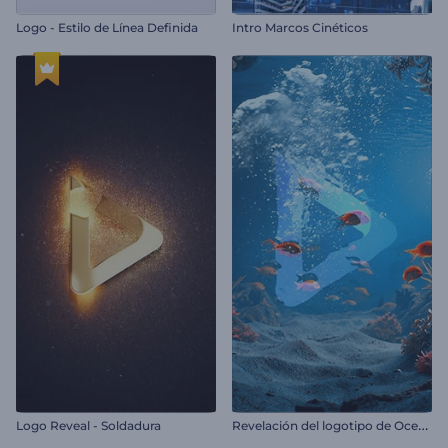
Logo - Estilo de Línea Definida
Intro Marcos Cinéticos
R
evelación del logotipo de Ocean Life
Logo Reveal - Soldadura