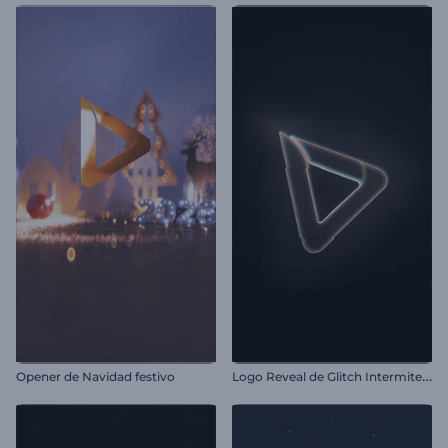
L
ogo Reveal de Glitch Intermitente
Opener de Navidad festivo