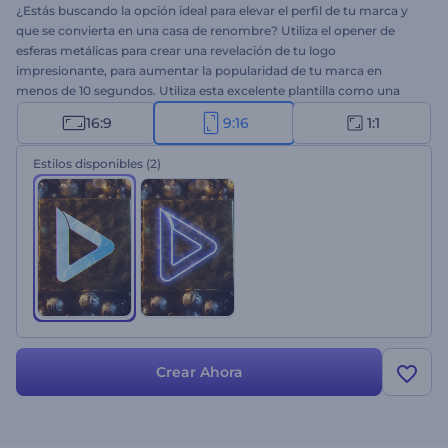
¿Estás buscando la opción ideal para elevar el perfil de tu marca y
que se convierta en una casa de renombre? Utiliza el opener de
esferas metálicas para crear una revelación de tu logo
impresionante, para aumentar la popularidad de tu marca en
menos de 10 segundos. Utiliza esta excelente plantilla como una
introducción para tus videos de YouTube, comerciales de televisión,
16:9
9:16
1:1
presentaciones o promoción de productos. Sube tu archivo,
escribe el texto y observa una revelación de tu logo con un par de
Estilos disponibles
(2)
clics. Es todo lo que necesitas para impresionar a todos con un
enfoque de marketing supercreativo. ¡Pruébalo ahora!
Crear Ahora