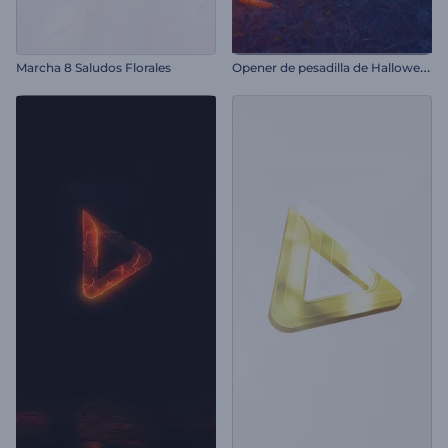
O
pener de pesadilla de Halloween
Marcha 8 Saludos Florales