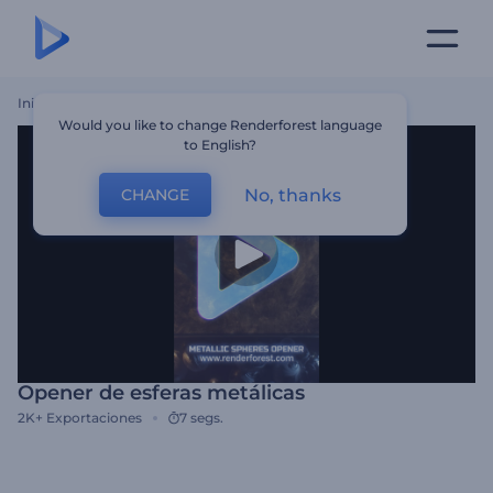
Inicio
Plantillas
Opener De Esferas Metálicas
Would you like to change Renderforest language
to English?
No, thanks
CHANGE
Opener de esferas metálicas
2K+
Exportaciones
7 segs.