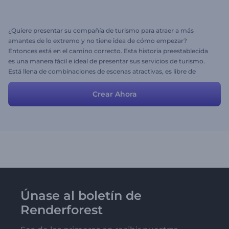
¿Quiere presentar su compañía de turismo para atraer a más
amantes de lo extremo y no tiene idea de cómo empezar?
Entonces está en el camino correcto. Esta historia preestablecida
es una manera fácil e ideal de presentar sus servicios de turismo.
Está llena de combinaciones de escenas atractivas, es libre de
usarlas y editarlas para ajustarlas a sus propias ideas y necesidades.
Acelere el proceso de creación de su video y obtenga su video
Crear Ahora
promocional bajo la mejor luz.
Únase al boletín de
Renderforest