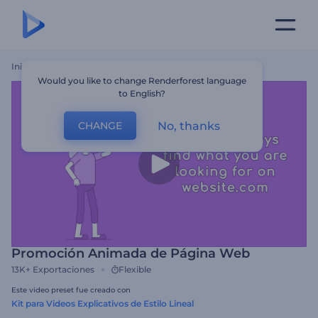
Inicio
Plantillas
Promoción Animada De Página Web
Would you like to change Renderforest language
to English?
No, thanks
CHANGE
Promoción Animada de Página Web
13K+
Exportaciones
Flexible
Este video preset fue creado con
Kit para Videos Explicativos de Estilo Lineal