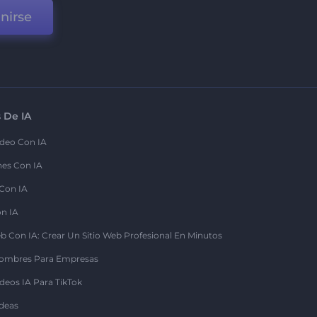
nirse
 De IA
deo Con IA
nes Con IA
 Con IA
on IA
b Con IA: Crear Un Sitio Web Profesional En Minutos
ombres Para Empresas
deos IA Para TikTok
deas