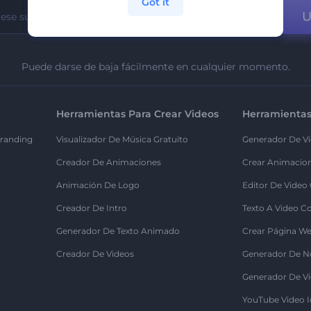
Got it
U
Puede darse de baja fácilmente en cualquier momento.
Herramientas Para Crear Videos
Herramientas
randing
Visualizador De Música Gratuito
Generador De Vi
Creador De Animaciones
Crear Animacio
Animación De Logo
Editor De Video
Creador De Intro
Texto A Video C
Generador De Texto Animado
Crear Página We
Creador De Videos
Generador De N
Generador De Vi
YouTube Video I