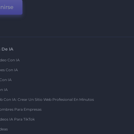
nirse
 De IA
deo Con IA
nes Con IA
 Con IA
on IA
b Con IA: Crear Un Sitio Web Profesional En Minutos
ombres Para Empresas
deos IA Para TikTok
deas