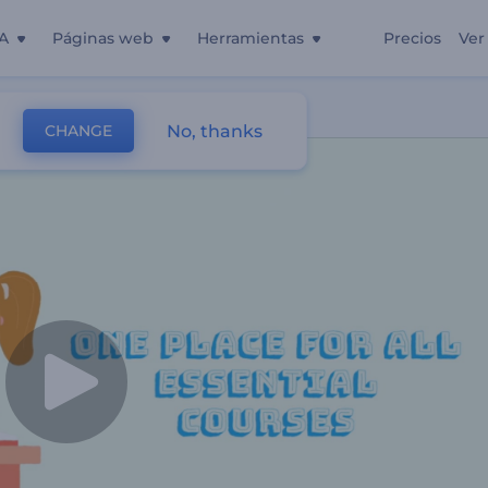
A
Páginas web
Herramientas
Precios
Ver
No, thanks
CHANGE