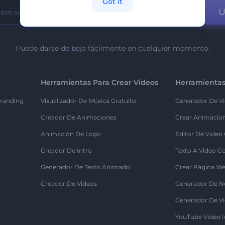
Got it
U
Puede darse de baja fácilmente en cualquier momento.
Herramientas Para Crear Videos
Herramientas
randing
Visualizador De Música Gratuito
Generador De Vi
Creador De Animaciones
Crear Animacio
Animación De Logo
Editor De Video
Creador De Intro
Texto A Video C
Generador De Texto Animado
Crear Página We
Creador De Videos
Generador De N
Generador De Vi
YouTube Video I