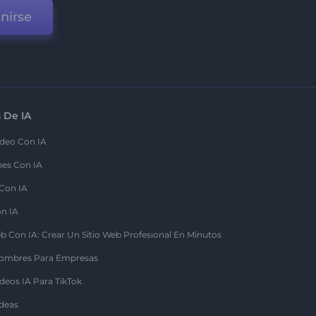
nirse
 De IA
deo Con IA
nes Con IA
 Con IA
on IA
b Con IA: Crear Un Sitio Web Profesional En Minutos
ombres Para Empresas
deos IA Para TikTok
deas