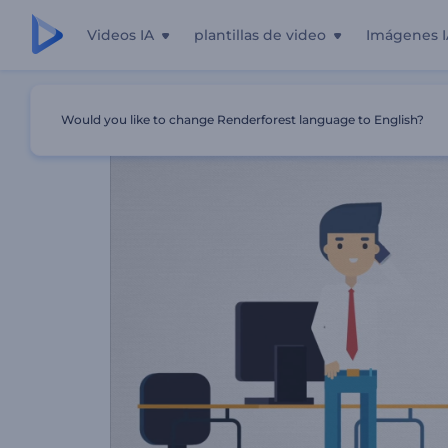
Videos IA
plantillas de video
Imágenes I
Inicio
Plantillas
Promoción De Escritor De Contenidos 
Would you like to change Renderforest language to English?