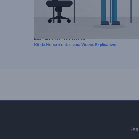
Este video preset fue creado con
Kit de Herramientas para Videos Explicativos
Sea 