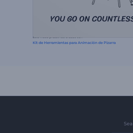
Este video preset fue creado con
Kit de Herramientas para Animación de Pizarra
Sea 