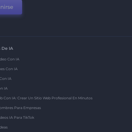
nirse
 De IA
deo Con IA
nes Con IA
 Con IA
on IA
b Con IA: Crear Un Sitio Web Profesional En Minutos
ombres Para Empresas
deos IA Para TikTok
deas