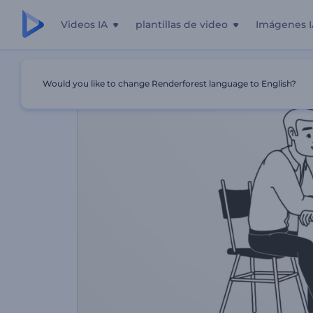
Videos IA
plantillas de video
Imágenes I
Inicio
Plantillas
Promoción De App O Página Web De C
Would you like to change Renderforest language to English?