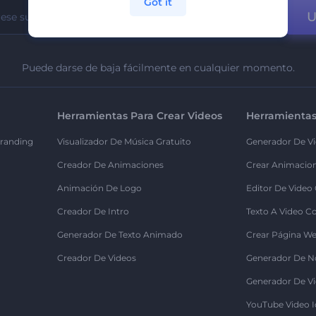
Got it
U
Puede darse de baja fácilmente en cualquier momento.
Herramientas Para Crear Videos
Herramientas
randing
Visualizador De Música Gratuito
Generador De Vi
Creador De Animaciones
Crear Animacio
Animación De Logo
Editor De Video
Creador De Intro
Texto A Video C
Generador De Texto Animado
Crear Página We
Creador De Videos
Generador De N
Generador De Vi
YouTube Video I