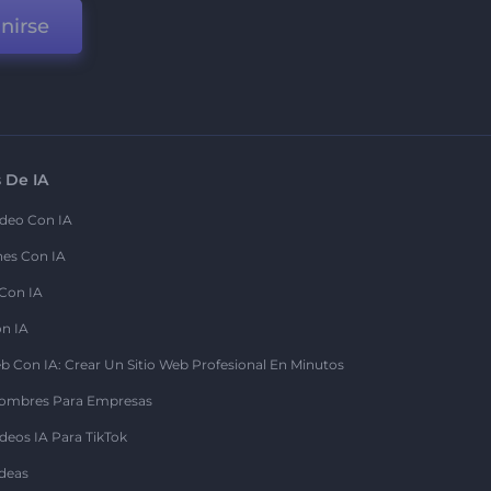
nirse
 De IA
deo Con IA
nes Con IA
 Con IA
on IA
b Con IA: Crear Un Sitio Web Profesional En Minutos
ombres Para Empresas
deos IA Para TikTok
deas