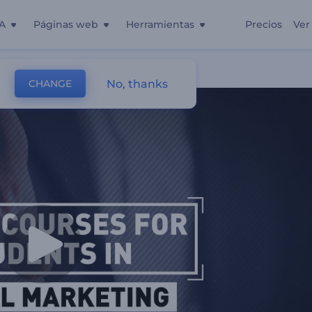
A
Páginas web
Herramientas
Precios
Ver
No, thanks
CHANGE