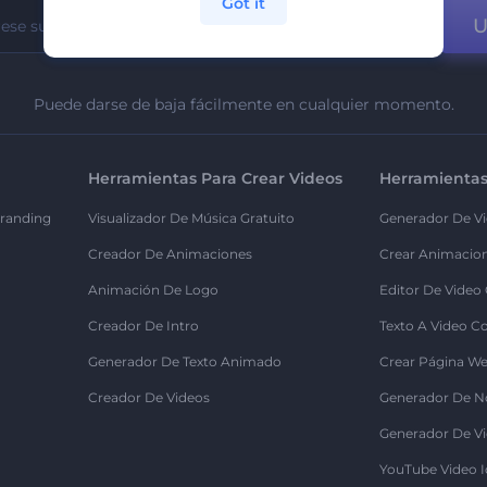
Got it
U
Puede darse de baja fácilmente en cualquier momento.
Herramientas Para Crear Videos
Herramientas
randing
Visualizador De Música Gratuito
Generador De Vi
Creador De Animaciones
Crear Animacio
Animación De Logo
Editor De Video
Creador De Intro
Texto A Video C
Generador De Texto Animado
Crear Página We
Creador De Videos
Generador De N
Generador De Vi
YouTube Video I