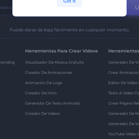
Got it
U
Puede darse de baja fácilmente en cualquier momento.
Herramientas Para Crear Videos
Herramientas
randing
Visualizador De Música Gratuito
Generador De Vi
Creador De Animaciones
Crear Animacio
Animación De Logo
Editor De Video
Creador De Intro
Texto A Video C
Generador De Texto Animado
Crear Página We
Creador De Videos
Generador De N
Generador De Vi
YouTube Video I