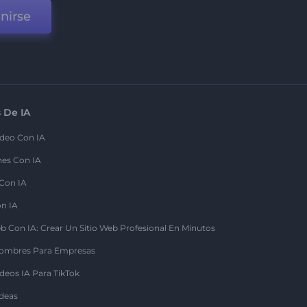
nirse
 De IA
deo Con IA
nes Con IA
 Con IA
on IA
b Con IA: Crear Un Sitio Web Profesional En Minutos
ombres Para Empresas
deos IA Para TikTok
deas