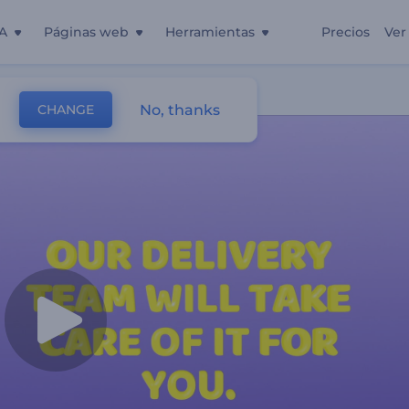
A
Páginas web
Herramientas
Precios
Ver
uita
No, thanks
CHANGE