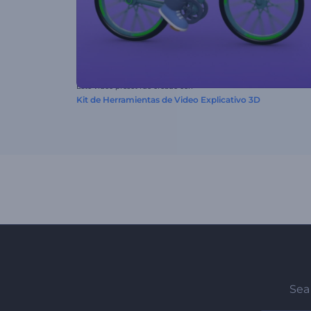
Este video preset fue creado con
Kit de Herramientas de Video Explicativo 3D
Sea 