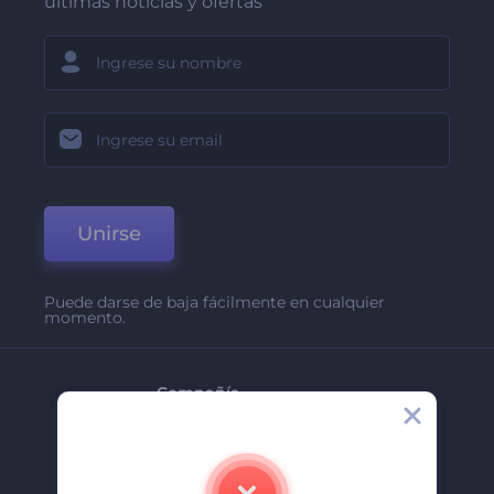
últimas noticias y ofertas
Unirse
Puede darse de baja fácilmente en cualquier
momento.
Compañía
Acerca De
Contáctenos