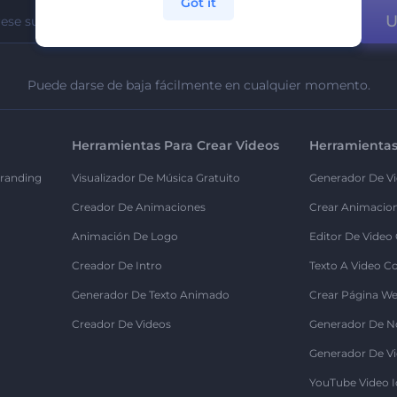
Got it
U
Puede darse de baja fácilmente en cualquier momento.
Herramientas Para Crear Videos
Herramientas
randing
Visualizador De Música Gratuito
Generador De Vi
Creador De Animaciones
Crear Animacio
Animación De Logo
Editor De Video
Creador De Intro
Texto A Video C
Generador De Texto Animado
Crear Página We
Creador De Videos
Generador De N
Generador De Vi
YouTube Video I