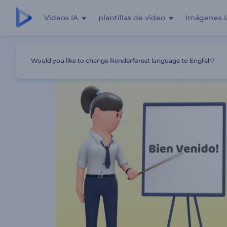
Videos IA
plantillas de video
Imágenes I
Inicio
Plantillas
Promoción De Escuela De Idiomas
Would you like to change Renderforest language to English?