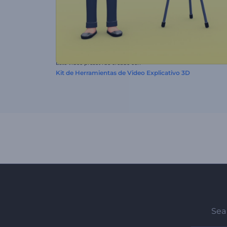
Este video preset fue creado con
Kit de Herramientas de Video Explicativo 3D
Sea 