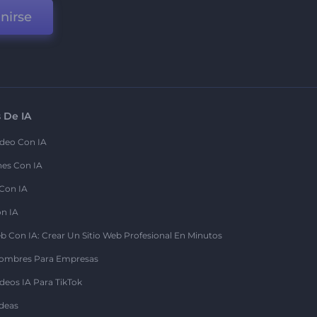
nirse
 De IA
deo Con IA
nes Con IA
 Con IA
on IA
b Con IA: Crear Un Sitio Web Profesional En Minutos
ombres Para Empresas
deos IA Para TikTok
deas