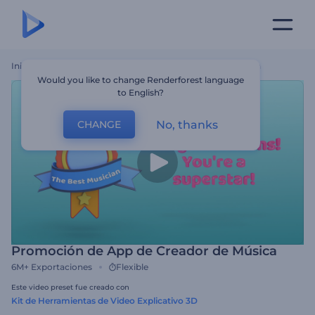
Inicio
Plantillas
Promoción De App De Creador De Música
Would you like to change Renderforest language
to English?
No, thanks
CHANGE
Promoción de App de Creador de Música
6M+
Exportaciones
Flexible
Este video preset fue creado con
Kit de Herramientas de Video Explicativo 3D