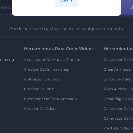
Got it
U
Puede darse de baja fácilmente en cualquier momento.
Herramientas Para Crear Videos
Herramientas
randing
Visualizador De Música Gratuito
Generador De Vi
Creador De Animaciones
Crear Animacio
Animación De Logo
Editor De Video
Creador De Intro
Texto A Video C
Generador De Texto Animado
Crear Página We
Creador De Videos
Generador De N
Generador De Vi
YouTube Video I