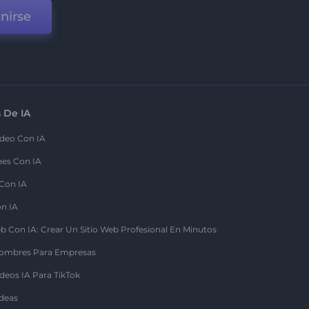
nirse
 De IA
deo Con IA
nes Con IA
 Con IA
on IA
b Con IA: Crear Un Sitio Web Profesional En Minutos
ombres Para Empresas
deos IA Para TikTok
deas